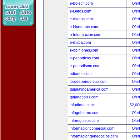
e-boletin.com
Ofer
e-Datos.com
Ofer
e-diarios.com
Ofer
e-Honduras.com
Ofer
e-Informacion.com
Ofer
e-mapa.com
Ofer
e-opiniones.com
Ofer
e-periodicos.com
Ofer
e-periodismo.com
Ofer
ediarios.com
Ofer
forodeperiodistas.com
Ofer
guialatinoamerica.com
Ofer
guianoticias.com
Ofer
infodiario.com
$2,00
infogobierno.com
Ofer
inforegistros.com
Ofer
informacioncomercial.com
Ofer
informaciondenegocios.com
Ofer