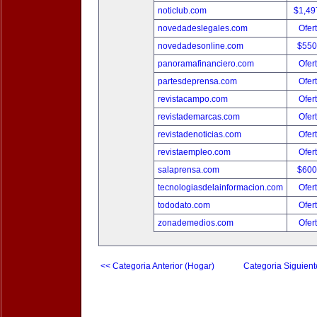
noticlub.com
$1,49
novedadeslegales.com
Ofer
novedadesonline.com
$550
panoramafinanciero.com
Ofer
partesdeprensa.com
Ofer
revistacampo.com
Ofer
revistademarcas.com
Ofer
revistadenoticias.com
Ofer
revistaempleo.com
Ofer
salaprensa.com
$600
tecnologiasdelainformacion.com
Ofer
tododato.com
Ofer
zonademedios.com
Ofer
<< Categoria Anterior (Hogar)
Categoria Siguient