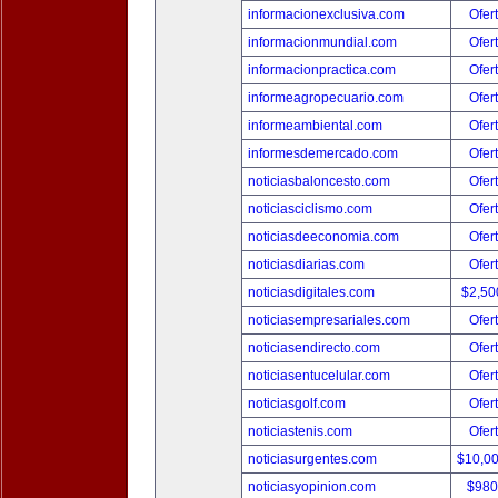
informacionexclusiva.com
Ofer
informacionmundial.com
Ofer
informacionpractica.com
Ofer
informeagropecuario.com
Ofer
informeambiental.com
Ofer
informesdemercado.com
Ofer
noticiasbaloncesto.com
Ofer
noticiasciclismo.com
Ofer
noticiasdeeconomia.com
Ofer
noticiasdiarias.com
Ofer
noticiasdigitales.com
$2,50
noticiasempresariales.com
Ofer
noticiasendirecto.com
Ofer
noticiasentucelular.com
Ofer
noticiasgolf.com
Ofer
noticiastenis.com
Ofer
noticiasurgentes.com
$10,0
noticiasyopinion.com
$980