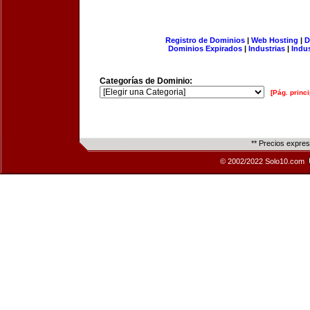
Registro de Dominios
|
Web Hosting
|
D
Dominios Expirados
|
Industrias
|
Indu
Categorías de Dominio:
[Pág. princi
** Precios expre
© 2002/2022 Solo10.com