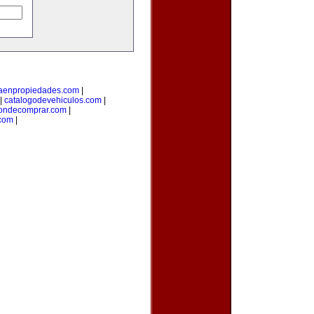
taenpropiedades.com
|
|
catalogodevehiculos.com
|
ondecomprar.com
|
com
|