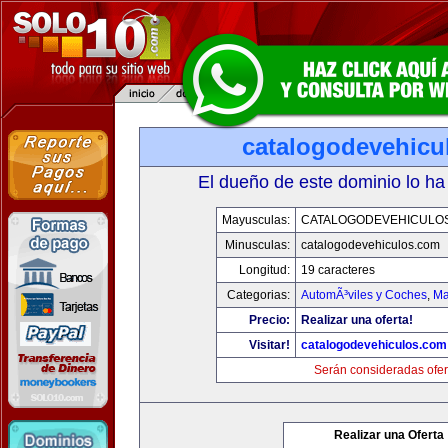
catalogodevehicu
El dueño de este dominio lo ha
Mayusculas:
CATALOGODEVEHICULO
Minusculas:
catalogodevehiculos.com
Longitud:
19 caracteres
Categorias:
AutomÃ³viles y Coches
,
Ma
Precio:
Realizar una oferta!
Visitar!
catalogodevehiculos.com
Serán consideradas ofer
Realizar una Oferta