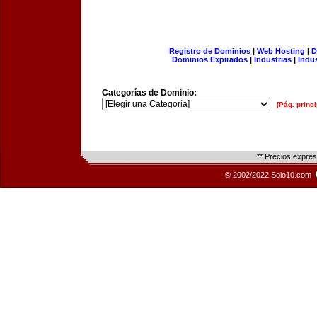
Registro de Dominios
|
Web Hosting
|
D
Dominios Expirados
|
Industrias
|
Indu
Categorías de Dominio:
[Pág. princi
** Precios expre
© 2002/2022 Solo10.com