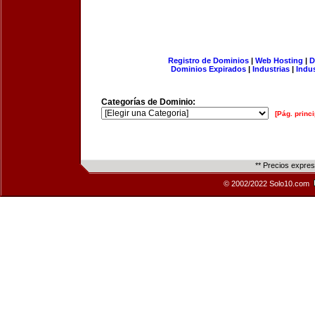
Registro de Dominios
|
Web Hosting
|
D
Dominios Expirados
|
Industrias
|
Indu
Categorías de Dominio:
[Pág. princi
** Precios expre
© 2002/2022 Solo10.com