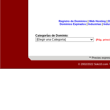
Registro de Dominios
|
Web Hosting
|
D
Dominios Expirados
|
Industrias
|
Indu
Categorías de Dominio:
[Pág. princi
** Precios expre
© 2002/2022 Solo10.com