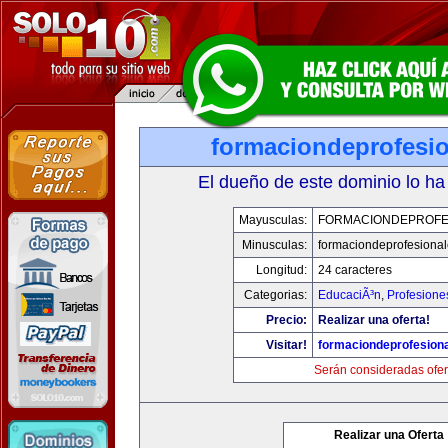
formaciondeprofesi
El dueño de este dominio lo ha
Mayusculas:
FORMACIONDEPROFE
Minusculas:
formaciondeprofesiona
Longitud:
24 caracteres
Categorias:
EducaciÃ³n
,
Profesione
Precio:
Realizar una oferta!
Visitar!
formaciondeprofesion
Serán consideradas ofer
Realizar una Oferta