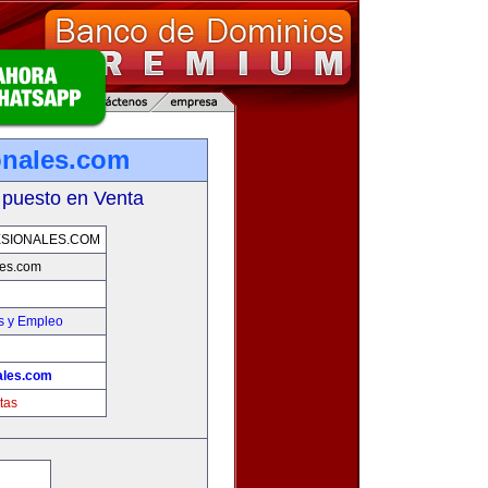
onales.com
 puesto en Venta
SIONALES.COM
les.com
s y Empleo
ales.com
tas