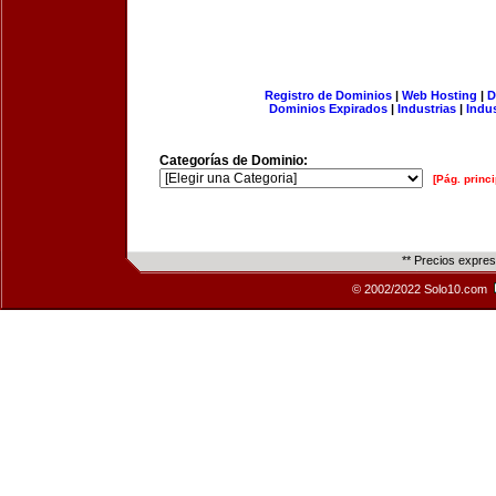
Registro de Dominios
|
Web Hosting
|
D
Dominios Expirados
|
Industrias
|
Indu
Categorías de Dominio:
[Pág. princi
** Precios expre
© 2002/2022 Solo10.com