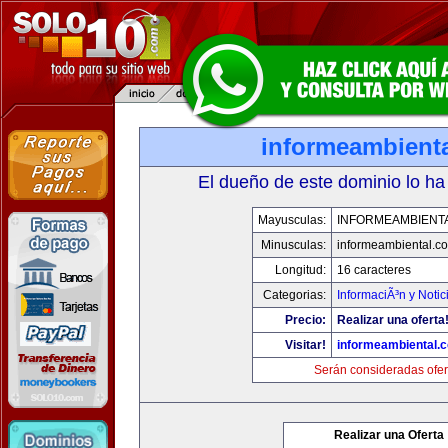
informeambient
El dueño de este dominio lo ha
Mayusculas:
INFORMEAMBIENT
Minusculas:
informeambiental.c
Longitud:
16 caracteres
Categorias:
InformaciÃ³n y Notic
Precio:
Realizar una oferta
Visitar!
informeambiental.
Serán consideradas ofer
Realizar una Oferta