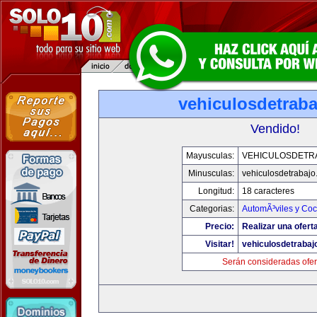
vehiculosdetrab
Vendido!
Mayusculas:
VEHICULOSDETR
Minusculas:
vehiculosdetrabaj
Longitud:
18 caracteres
Categorias:
AutomÃ³viles y Co
Precio:
Realizar una ofert
Visitar!
vehiculosdetrabaj
Serán consideradas ofer