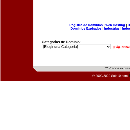
Registro de Dominios
|
Web Hosting
|
D
Dominios Expirados
|
Industrias
|
Indu
Categorías de Dominio:
[Pág. princi
** Precios expre
© 2002/2022 Solo10.com