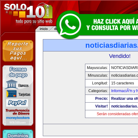
noticiasdiaria
Vendido!
Mayusculas:
NOTICIASDIAR
Minusculas:
noticiasdiarias
Longitud:
15 caracteres
Categorias:
InformaciÃ³n y N
Precio:
Realizar una of
Visitar!
noticiasdiaria
Serán consideradas ofer