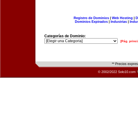
Registro de Dominios
|
Web Hosting
|
D
Dominios Expirados
|
Industrias
|
Indu
Categorías de Dominio:
[Pág. princi
** Precios expre
© 2002/2022 Solo10.com