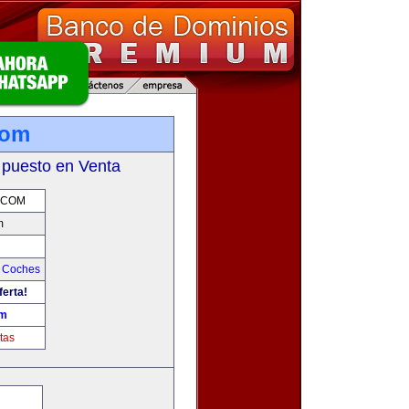
com
 puesto en Venta
.COM
m
y Coches
ferta!
om
tas