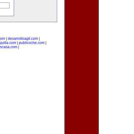
com
|
desarrolloagil.com
|
uilla.com
|
publicoche.com
|
encasa.com
|