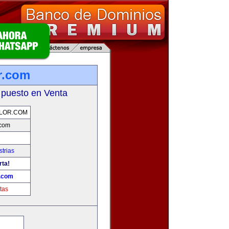
r.com
 puesto en Venta
LOR.COM
.com
trias
rta!
.com
tas