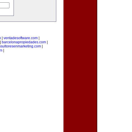
m
|
ventadesoftware.com
|
|
barcelonapropiedades.com
|
nsultoresenmarketing.com
|
om
|