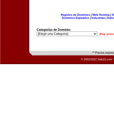
Registro de Dominios
|
Web Hosting
|
D
Dominios Expirados
|
Industrias
|
Indu
Categorías de Dominio:
[Pág. princi
** Precios expre
© 2002/2022 Solo10.com