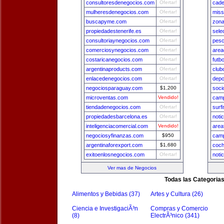
consultoresdenegocios.com
Ofertar!
cade
mulheresdenegocios.com
Ofertar!
miss
buscapyme.com
Ofertar!
zona
propiedadestenerife.es
Ofertar!
sele
consultoriaynegocios.com
Ofertar!
pesc
comerciosynegocios.com
Ofertar!
area
costaricanegocios.com
Ofertar!
futb
argentinaproducts.com
Ofertar!
club
enlacedenegocios.com
Ofertar!
depo
negociosparaguay.com
$1,200
soci
microventas.com
Vendido!
camp
tiendadenegocios.com
Ofertar!
surf
propiedadesbarcelona.es
Ofertar!
noti
inteligenciacomercial.com
Vendido!
area
negociosyfinanzas.com
$950
camp
argentinaforexport.com
$1,680
coch
exitoenlosnegocios.com
Ofertar!
noti
Ver mas de Negocios
Todas las Categoria
Alimentos y Bebidas (37)
Artes y Cultura (26)
Ciencia e InvestigaciÃ³n
Compras y Comercio
(8)
ElectrÃ³nico (341)