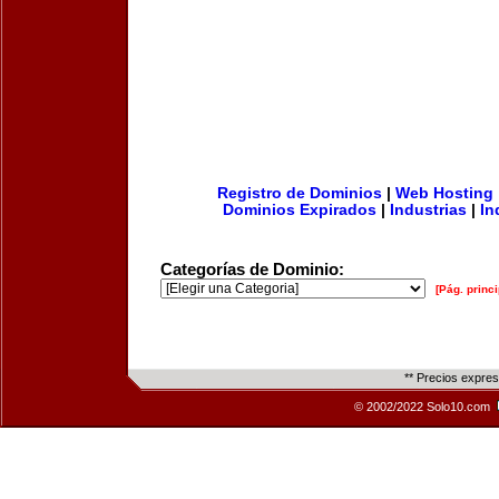
Registro de Dominios
|
Web Hosting
Dominios Expirados
|
Industrias
|
In
Categorías de Dominio:
[Pág. princi
** Precios expre
© 2002/2022 Solo10.com