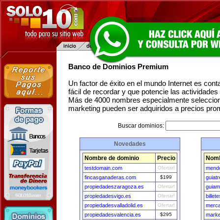
Banco de Dominios Premium
Un factor de éxito en el mundo Internet es con
fácil de recordar y que potencie las actividade
Más de 4000 nombres especialmente seleccion
marketing pueden ser adquiridos a precios pro
Buscar dominios:
Novedades
Nombre de dominio
Precio
Nomb
testdomain.com
Ofertar!
mendo
fincasganaderas.com
$199
guiat
propiedadeszaragoza.es
Ofertar!
guiam
propiedadesvigo.es
Ofertar!
billet
propiedadesvalladolid.es
Ofertar!
merca
propiedadesvalencia.es
$295
marke