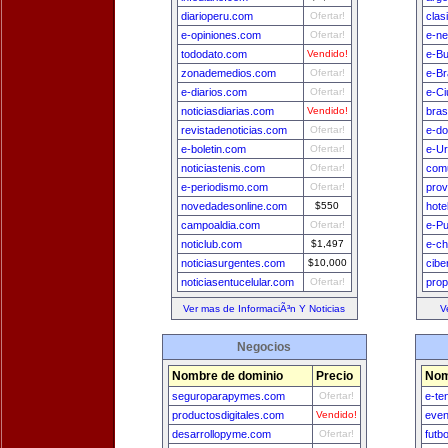
diarioperu.com
Ofertar!
clas
e-opiniones.com
Ofertar!
e-n
tododato.com
Vendido!
e-B
zonademedios.com
Ofertar!
e-Br
e-diarios.com
Ofertar!
e-Ci
noticiasdiarias.com
Vendido!
bras
revistadenoticias.com
Ofertar!
e-do
e-boletin.com
Ofertar!
e-U
noticiastenis.com
Ofertar!
comu
e-periodismo.com
Ofertar!
prov
novedadesonline.com
$550
hote
campoaldia.com
Ofertar!
e-Pu
noticlub.com
$1,497
e-ch
noticiasurgentes.com
$10,000
cibe
noticiasentucelular.com
Ofertar!
prop
Ver mas de InformaciÃ³n Y Noticias
V
Negocios
Nombre de dominio
Precio
Nom
seguroparapymes.com
Ofertar!
e-te
productosdigitales.com
Vendido!
even
desarrollopyme.com
Ofertar!
futb