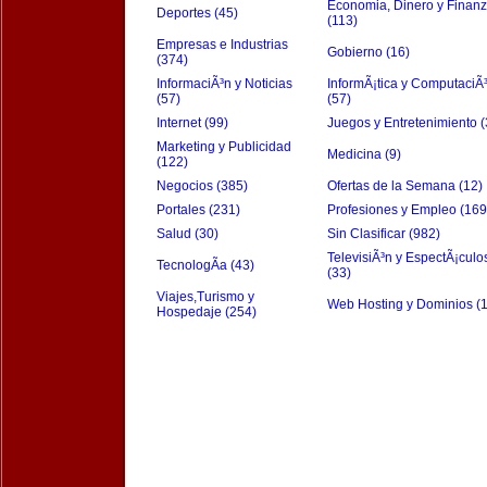
Economia, Dinero y Finan
Deportes (45)
(113)
Empresas e Industrias
Gobierno (16)
(374)
InformaciÃ³n y Noticias
InformÃ¡tica y ComputaciÃ
(57)
(57)
Internet (99)
Juegos y Entretenimiento (
Marketing y Publicidad
Medicina (9)
(122)
Negocios (385)
Ofertas de la Semana (12)
Portales (231)
Profesiones y Empleo (169
Salud (30)
Sin Clasificar (982)
TelevisiÃ³n y EspectÃ¡culo
TecnologÃ­a (43)
(33)
Viajes,Turismo y
Web Hosting y Dominios (
Hospedaje (254)