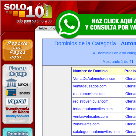
Dominios de la Categoría -
Autom
41 dominios en esta categ
Mostrando 1 de 41
Nombre de Dominio
Precio
VentaDeAutomotores.com
Oferta
ventadeusados.com
Oferta
e-automoviles.com
Oferta
registrovehicular.com
Oferta
feriadeautomoviles.com
Oferta
ventasvehiculos.com
Oferta
zonatuerca.com
Oferta
catalogodeautomoviles.com
Oferta